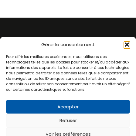
06 09
Agence
Agence
Agence
Gérer le consentement
de
de Brest
de
34 19
Pour offrir les meilleures expériences, nous utilisons des
Plouvorn
220 rue
Quimper
technologies telles que les cookies pour stocker et/ou accéder aux
71
5 rue du
Benoîte
2 rue
informations des appareils. Le fait de consentir à ces technologies
nous permettra de traiter des données telles que le comportement
Gueven
Groult
Jacques
Suivez-
de navigation ou les ID uniques sur ce site. Le fait de ne pas
nous
29420
29490
Cartier
consentir ou de retirer son consentement peut avoir un effet négatif
Plouvorn
Guipavas
29500
sur certaines caractéristiques et fonctions.
Ergué-
Gabéric
Accepter
Refuser
Voir les préférences