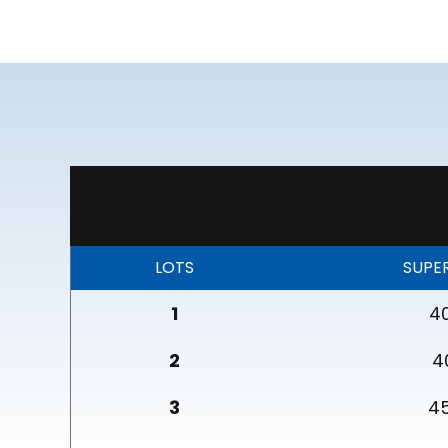
LOTS
SUPER
1
4
2
4
3
4