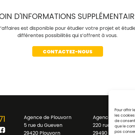
OIN D'INFORMATIONS SUPPLÉMENTAIR
affaires est disponible pour étudier votre projet et étudi
différentes possibilités qui s’offrent à vous.
CONTACTEZ-NOUS
Pour offrir
les cookies
71
Agence de Plouvorn
Agence de Brest
de consenti
5 rue du Gueven
220 rue Benoîte G
que le comp
pas consent
29420 Plouvorn
29490 Guipavas