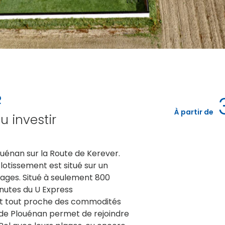
R
À partir de
u investir
louénan sur la Route de Kerever.
e lotissement est situé sur un
ages. Situé à seulement 800
inutes du U Express
st tout proche des commodités
e de Plouénan permet de rejoindre