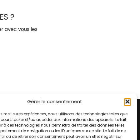
ES ?
er avec vous les
Gérer le consentement
 les meilleures expériences, nous utilisons des technologies telles que
 pour stocker et/ou accéder aux informations des appareils. Le fait
Agence de Quimper
r à ces technologies nous permettra de traiter des données telles
roult
2 rue Jacques Cartier
ortement de navigation ou les ID uniques sur ce site. Le fait de ne
ir ou de retirer son consentement peut avoir un effet négatif sur
29500 Ergué-Gabéric