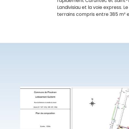
rapidement Carantec et Saint-P
Landivisiau et la voie express. 
terrains compris entre 385 m² e