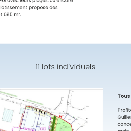
ol avec leurs plages, ou encore
Le lotissement propose des
t 685 m².
11 lots individuels
Tous 
Profit
Guill
conce