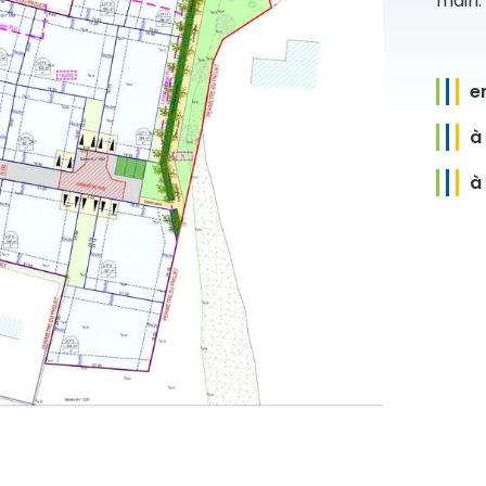
main.
e
à
à