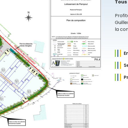
Tous 
Profit
Guill
la co
E
S
P