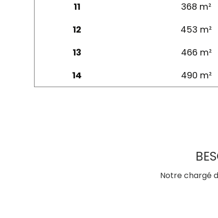
11
368 m²
12
453 m²
13
466 m²
14
490 m²
BES
Notre chargé d’