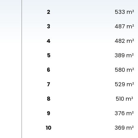
2
533 m²
3
487 m²
4
482 m²
5
389 m²
6
580 m²
7
529 m²
8
510 m²
9
376 m²
10
369 m²